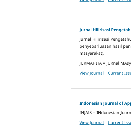
Jurnal Hilirisasi Penget
Jurnal Hilirisasi Penget
penyebarluasan hasil pen
masyarakat).
JURMAHITA = JURnal MAsya
View Journal
Current Iss
Indonesian Journal of Ap
INJAIS =
IN
donesian
J
ourn
View Journal
Current Iss