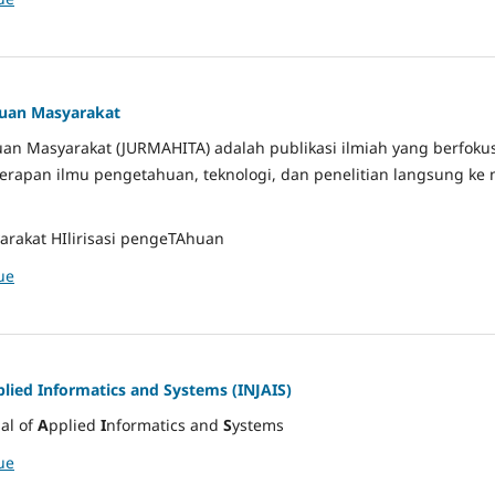
ahuan Masyarakat
ahuan Masyarakat (JURMAHITA) adalah publikasi ilmiah yang berfok
erapan ilmu pengetahuan, teknologi, dan penelitian langsung ke
rakat HIlirisasi pengeTAhuan
ue
plied Informatics and Systems (INJAIS)
al of
A
pplied
I
nformatics and
S
ystems
ue